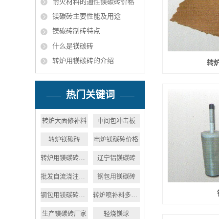
耐火材料的通性镁碳砖价格
镁碳砖主要性能及用途
镁碳砖制砖特点
什么是镁碳砖
转炉用镁碳砖的介绍
转
热门关键词
转炉大面修补料
中间包冲击板
转炉镁碳砖
电炉镁碳砖价格
转炉用镁碳砖多少钱
辽宁铝镁碳砖
批发自流浇注料价格
钢包用镁碳砖
钢包用镁碳砖生产
转炉喷补料多少钱
生产镁碳砖厂家
轻烧镁球