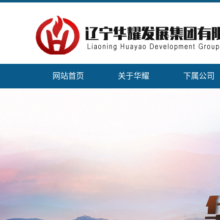
网站首页
关于华耀
下属公司