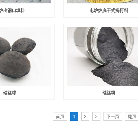
炉出钢口填料
电炉炉底干式捣打料
硅锰球
硅锰粉
首页
1
2
3
下一页
尾页