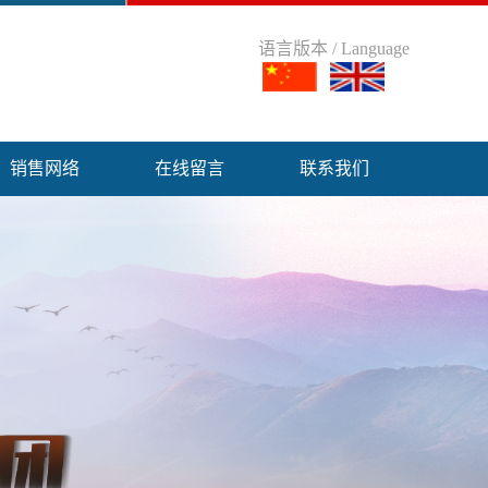
语言版本 / Language
销售网络
在线留言
联系我们