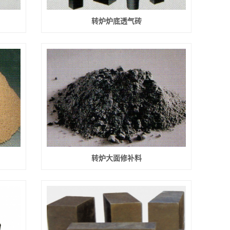
转炉炉底透气砖
转炉大面修补料