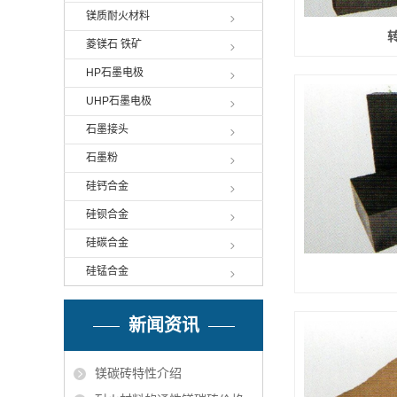
镁质耐火材料
菱镁石 铁矿
HP石墨电极
UHP石墨电极
石墨接头
石墨粉
硅钙合金
硅钡合金
硅碳合金
硅锰合金
新闻资讯
镁碳砖特性介绍