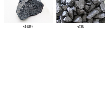
硅钡钙
硅钡