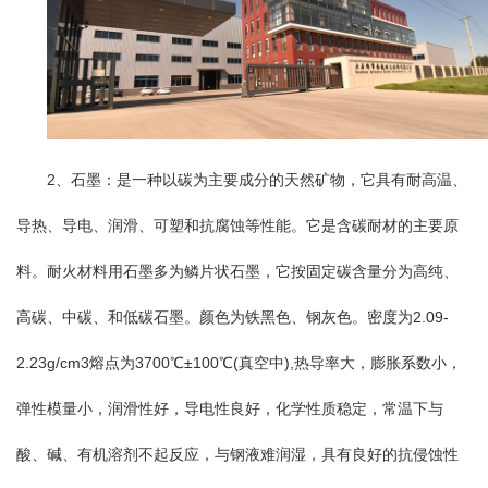
2、石墨：是一种以碳为主要成分的天然矿物，它具有耐高温、
导热、导电、润滑、可塑和抗腐蚀等性能。它是含碳耐材的主要原
料。耐火材料用石墨多为鳞片状石墨，它按固定碳含量分为高纯、
高碳、中碳、和低碳石墨。颜色为铁黑色、钢灰色。密度为2.09-
2.23g/cm3熔点为3700℃±100℃(真空中),热导率大，膨胀系数小，
弹性模量小，润滑性好，导电性良好，化学性质稳定，常温下与
酸、碱、有机溶剂不起反应，与钢液难润湿，具有良好的抗侵蚀性