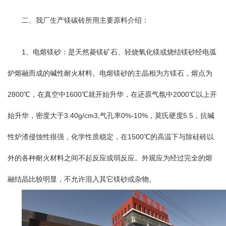
二、我厂生产镁碳砖所用主要原料介绍：
1、电熔镁砂：是天然菱镁矿石、轻烧氧化镁或烧结镁砂经电弧
炉熔融而成的碱性耐火材料。电熔镁砂的主晶相为方镁石，熔点为
2800℃，在真空中1600℃就开始升华，在还原气氛中2000℃以上开
始升华，密度大于3.40g/cm3,气孔率0%-10%，莫氏硬度5.5，抗碱
性炉渣侵蚀性很强，化学性质稳定，在1500℃的高温下与除硅砖以
外的各种耐火材料之间不起反应或弱反应。外观应为经过完全的熔
融结晶比较明显，不允许混入其它镁砂或杂物。