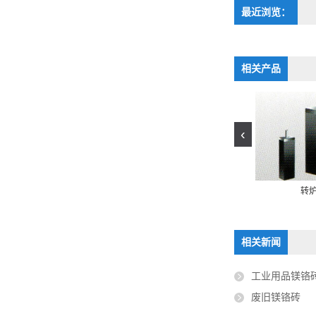
最近浏览：
相关产品
‹
用整体出钢口
中间包干式振动料
转
相关新闻
工业用品镁铬
废旧镁铬砖