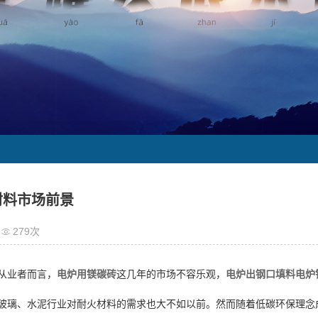
材料市场前景
279次
从业者而言，
电炉用镁碳砖
这几年的市场不容乐观，
电炉出钢口填料
电炉
玻璃、水泥行业对耐火材料的需求也大不如以前。然而随着低碳环保理念