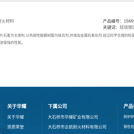
耐火材料
产品编号：15669
关键词：
轻烧镁
片石墨为主原料,以热固性酚醛树脂为结合剂,并填加金属抗氧化剂,经过科学合理的粒度
渣侵蚀的性能。
关于华耀
下属公司
产品
关于华耀
大石桥市华耀矿业有限公司
转炉
资质荣誉
大石桥市企航耐火材料有限公司
钢包