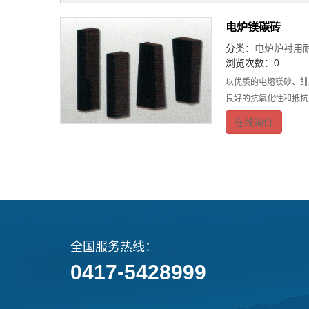
电炉镁碳砖
分类：
电炉炉衬用
浏览次数：0
以优质的电熔镁砂、鲱
良好的抗氧化性和抵抗
在线询价
全国服务热线：
0417-5428999