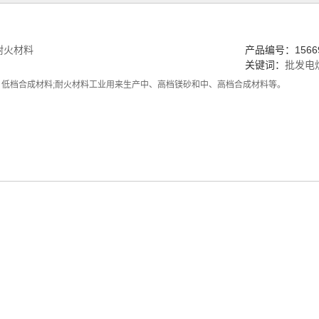
耐火材料
产品编号：15669
关键词：
批发电
、低档合成材料;耐火材料工业用来生产中、高档镁砂和中、高档合成材料等。