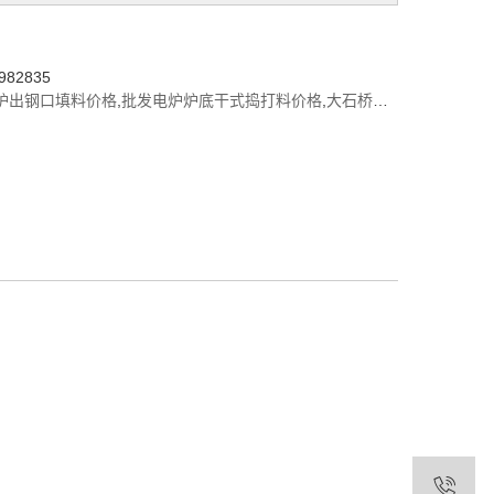
82835
炉出钢口填料价格
,
批发电炉炉底干式捣打料价格
,
大石桥自流浇注料